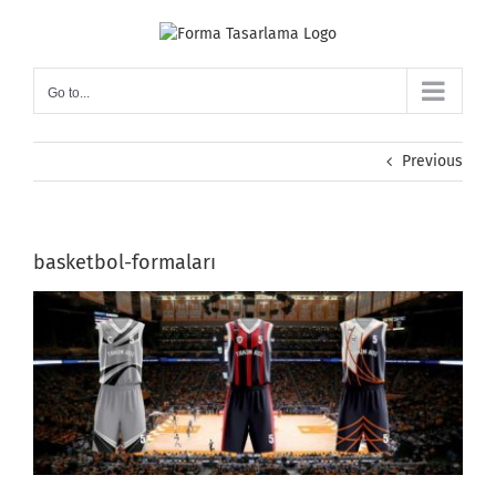
Skip
to
content
Go to...
Previous
basketbol-formaları