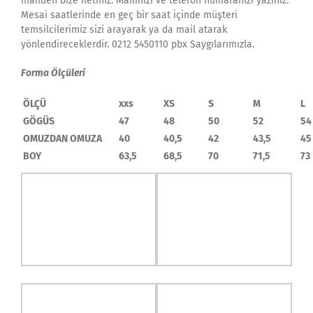
mailden bize iletiniz. Mailinizi ve telefon numaranızı yazınız.
Mesai saatlerinde en geç bir saat içinde müşteri
temsilcilerimiz sizi arayarak ya da mail atarak
yönlendireceklerdir. 0212 5450110 pbx Saygılarımızla.
Forma Ölçüleri
ÖLÇÜ
xxs
XS
S
M
L
GÖGÜS
47
48
50
52
54
OMUZDAN OMUZA
40
40,5
42
43,5
45
BOY
63,5
68,5
70
71,5
73