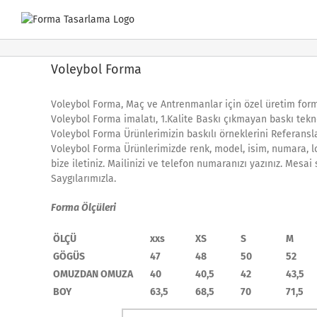
Skip
to
content
Voleybol Forma
Voleybol Forma, Maç ve Antrenmanlar için özel üretim form
Voleybol Forma imalatı, 1.Kalite Baskı çıkmayan baskı tekn
Voleybol Forma Ürünlerimizin baskılı örneklerini Referansla
Voleybol Forma Ürünlerimizde renk, model, isim, numara, lo
bize iletiniz. Mailinizi ve telefon numaranızı yazınız. Mesa
Saygılarımızla.
Forma Ölçüleri
ÖLÇÜ
xxs
XS
S
M
GÖGÜS
47
48
50
52
OMUZDAN OMUZA
40
40,5
42
43,5
BOY
63,5
68,5
70
71,5