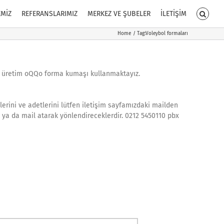
EMİZ
REFERANSLARIMIZ
MERKEZ VE ŞUBELER
İLETİŞİM
Home
Tag:
Voleybol formaları
el üretim oQQo forma kumaşı kullanmaktayız.
erini ve adetlerini lütfen iletişim sayfamızdaki mailden
ak ya da mail atarak yönlendireceklerdir. 0212 5450110 pbx