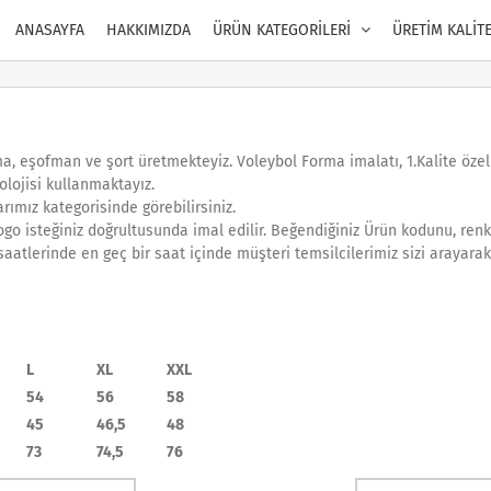
ANASAYFA
HAKKIMIZDA
ÜRÜN KATEGORİLERİ
ÜRETİM KALİT
a, eşofman ve şort üretmekteyiz. Voleybol Forma imalatı, 1.Kalite öz
olojisi kullanmaktayız.
rımız kategorisinde görebilirsiniz.
go isteğiniz doğrultusunda imal edilir. Beğendiğiniz Ürün kodunu, renkl
i saatlerinde en geç bir saat içinde müşteri temsilcilerimiz sizi arayar
L
XL
XXL
54
56
58
45
46,5
48
73
74,5
76