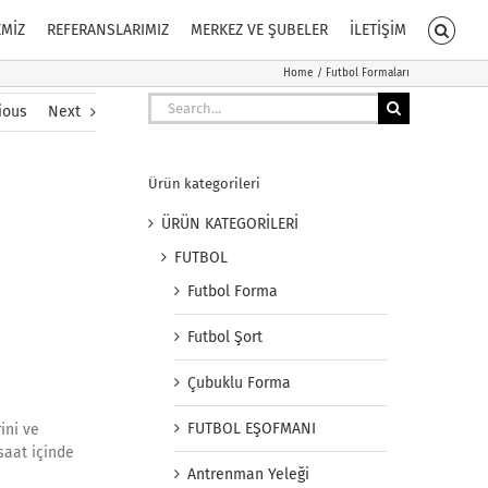
EMİZ
REFERANSLARIMIZ
MERKEZ VE ŞUBELER
İLETİŞİM
Home
Futbol Formaları
Search
ious
Next
for:
Ürün kategorileri
ÜRÜN KATEGORİLERİ
FUTBOL
Futbol Forma
Futbol Şort
Çubuklu Forma
FUTBOL EŞOFMANI
ini ve
saat içinde
Antrenman Yeleği