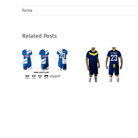
forma
Related Posts
Halı Saha
rma
Formaları