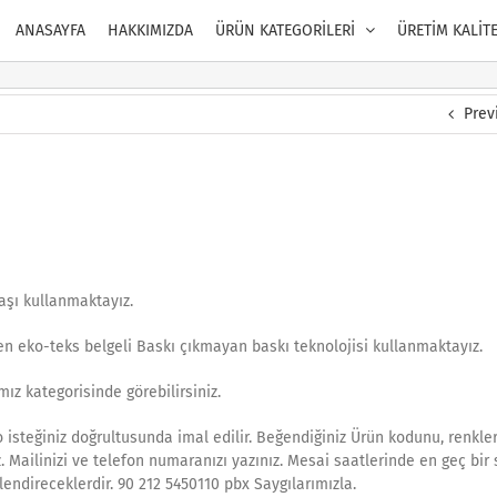
ANASAYFA
HAKKIMIZDA
ÜRÜN KATEGORİLERİ
ÜRETİM KALİT
Prev
aşı kullanmaktayız.
yen eko-teks belgeli Baskı çıkmayan baskı teknolojisi kullanmaktayız.
ız kategorisinde görebilirsiniz.
isteğiniz doğrultusunda imal edilir. Beğendiğiniz Ürün kodunu, renkler
z. Mailinizi ve telefon numaranızı yazınız. Mesai saatlerinde en geç bir 
lendireceklerdir. 90 212 5450110 pbx Saygılarımızla.