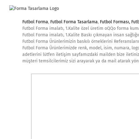
Skip
to
content
Futbol Forma
,
Futbol Forma Tasarlama
,
Futbol Forması, Fut
Futbol Forma imalatı, 1.Kalite özel üretim oQQo forma kum
Futbol Forma imalatı, 1.Kalite Baskı çıkmayan insan sağlığ
Futbol Forma Ürünlerimizin baskılı örneklerini Referanslarım
Futbol Forma Ürünlerimizde renk, model, isim, numara, logo 
adetlerini lütfen iletişim sayfamızdaki mailden bize iletini
müşteri temsilcilerimiz sizi arayarak ya da mail atarak yönl