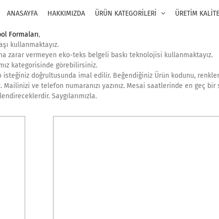
ANASAYFA
HAKKIMIZDA
ÜRÜN KATEGORİLERİ
ÜRETİM KALİT
bol Formaları
,
aşı kullanmaktayız.
ına zarar vermeyen eko-teks belgeli baskı teknolojisi kullanmaktayız.
ız kategorisinde görebilirsiniz.
isteğiniz doğrultusunda imal edilir. Beğendiğiniz Ürün kodunu, renkler
z. Mailinizi ve telefon numaranızı yazınız. Mesai saatlerinde en geç bir 
endireceklerdir. Saygılarımızla.